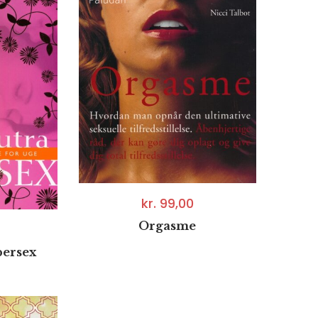
kr.
99,00
Orgasme
persex