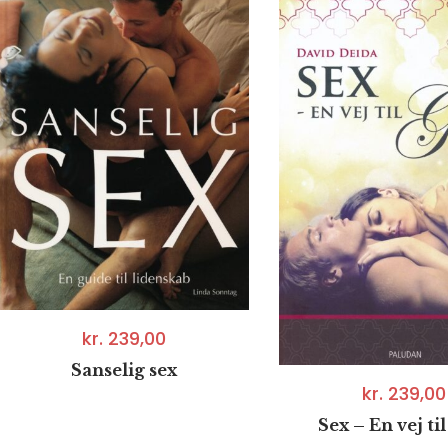
kr.
239,00
Sanselig sex
kr.
239,00
Sex – En vej ti