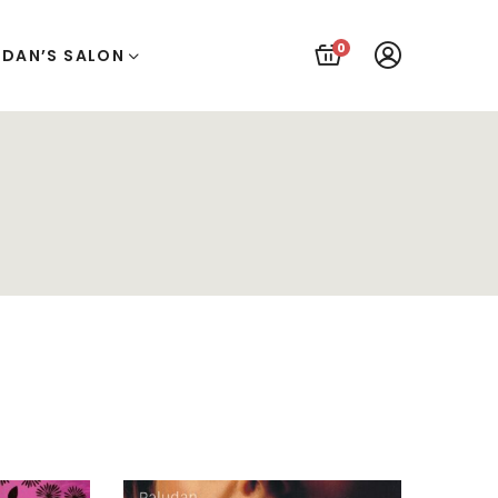
0
UDAN’S SALON