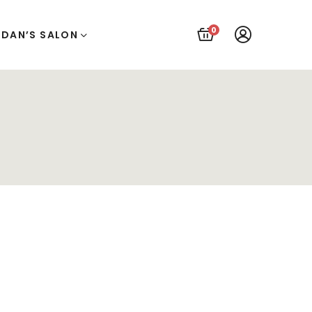
0
UDAN’S SALON