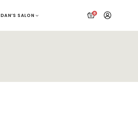
0
UDAN’S SALON