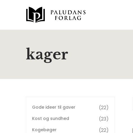
kager
Gode ideer til gaver
22
Kost og sundhed
23
Kogebøger
22