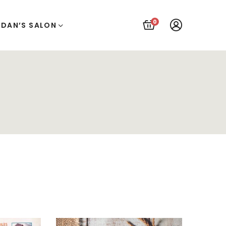
0
UDAN’S SALON