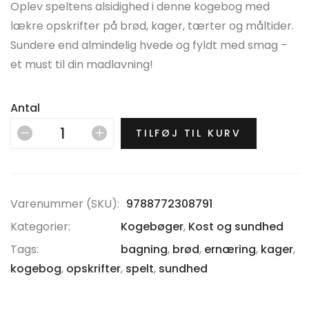
Oplev speltens alsidighed i denne kogebog med
lækre opskrifter på brød, kager, tærter og måltider.
Sundere end almindelig hvede og fyldt med smag –
et must til din madlavning!
Antal
TILFØJ TIL KURV
Varenummer (SKU):
9788772308791
Kategorier:
Kogebøger
,
Kost og sundhed
Tags:
bagning
,
brød
,
ernæring
,
kager
,
kogebog
,
opskrifter
,
spelt
,
sundhed