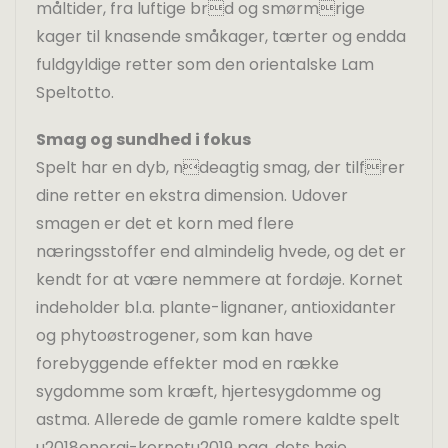
måltider, fra luftige brd og smørmrige
kager til knasende småkager, tærter og endda
fuldgyldige retter som den orientalske Lam
Speltotto.
Smag og sundhed i fokus
Spelt har en dyb, ndeagtig smag, der tilfrer
dine retter en ekstra dimension. Udover
smagen er det et korn med flere
næringsstoffer end almindelig hvede, og det er
kendt for at være nemmere at fordøje. Kornet
indeholder bl.a. plante-lignaner, antioxidanter
og phytoøstrogener, som kan have
forebyggende effekter mod en række
sygdomme som kræft, hjertesygdomme og
astma. Allerede de gamle romere kaldte spelt
u2018energi-kornetu2019 pga. dets høje