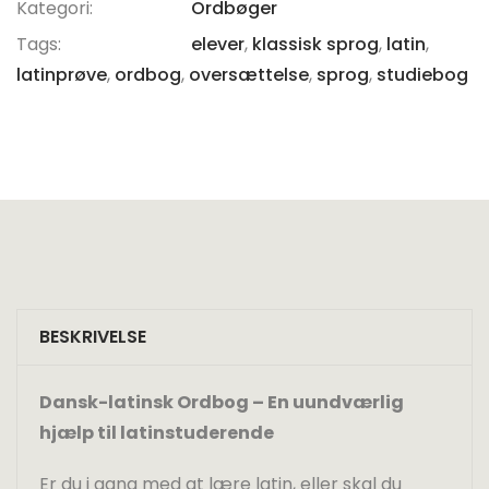
Kategori:
Ordbøger
Tags:
elever
,
klassisk sprog
,
latin
,
latinprøve
,
ordbog
,
oversættelse
,
sprog
,
studiebog
BESKRIVELSE
Dansk-latinsk Ordbog – En uundværlig
hjælp til latinstuderende
Er du i gang med at lære latin, eller skal du